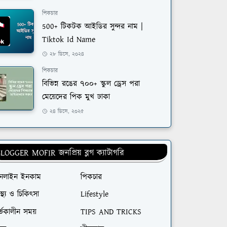
পিকচার
500+ টিকটক আইডির সুন্দর নাম |
Tiktok Id Name
২৮ ডিসে, ২০২৪
পিকচার
বিভিন্ন রঙের ৭০০+ স্কুল ড্রেস পরা
মেয়েদের পিক মুখ ঢাকা
২৪ ডিসে, ২০২৫
LOGGER MOFIR জনপ্রিয় ব্লগ ক্যাটাগরি
নলাইন ইনকাম
পিকচার
বাস্থ্য ও চিকিৎসা
Lifestyle
্ভকালীন সময়
TIPS AND TRICKS