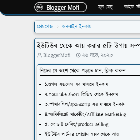
মূল মেনু
লাইফ স্
হোমপেজ
অনলাইন ইনকাম
ইউটিউব থেকে আয় করার ৫টি উপায় সম্পর্ক
BloggerMofi
২৬ নভে, ২০২৩
নিচের যে অংশ থেকে পড়তে চান, ক্লিক করুন
১.গুগল এডসেন্স এর মাধ্যমে ইনকাম
২.YouTube short ভিডিও থেকে ইনকাম
৩.স্পন্সারশিপ/sponsorip এর মাধ্যমে ইনকাম
৪.অ্যাফিলিয়েট মার্কেটিং/Affiliate Marketing
৫. প্রোডাক্ট সেলিং/product selling
ইউটিউব পার্টনার প্রোগ্রাম YPP থেকে আয়