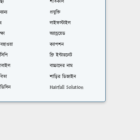
স্থ্য
শীতকাল
্যান্য
প্রযুক্তি
ষ
লাইফস্টাইল
ক্ষা
অ্যান্ড্রয়েড
বহাওয়া
ক্যাপশন
সিপি
ফ্রি ইন্টারনেট
োবাইল
বাচ্চাদের নাম
বিতা
শাড়ির ডিজাইন
েডিসিন
Hairfall Solution