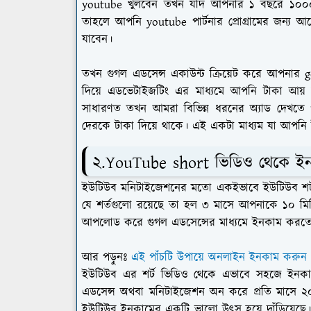
youtube খুলবেন তখন যদি আপনার ১ বছরে ১০০০ স
তাহলে আপনি youtube পার্টনার প্রোগ্রামের জন্য
যাবেন।
তখন গুগল এডসেন্স একাউন্ট ক্রিয়েট করে আপনার
দিয়ে এডভেটাইজটিং এর মাধ্যমে আপনি টাকা আ
সাধারণত তখন আমরা বিভিন্ন ধরনের অ্যাড দেখতে 
দেরকে টাকা দিয়ে থাকে। এই একটা মাধ্যম যা আপ
২.YouTube short ভিডিও থেকে ই
ইউটিউব মনিটাইজেশনের মতো একইভাবে ইউটিউব শর্ট
যে শর্তগুলো রয়েছে তা হল ৩ মাসে আপনাকে ১০ ম
আপলোড করে গুগল এডসেন্সের মাধ্যমে ইনকাম করত
আর পড়ুনঃ
এই পাঁচটি উপায়ে অনলাইন ইনকাম করুন
ইউটিউব এর শর্ট ভিডিও থেকে এভাবে সহজে ইনকাম
এডসেন্স অথবা মনিটাইজেশন অন করে প্রতি মাসে 
ইউটিউব ইনকামের একটি ভালো উৎস হয়ে দাঁড়িয়েছে। 