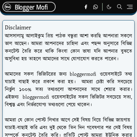
Disclaimer
আসসালামু আলাইকুম প্রিয় পাঠক বন্ধুরা আশা করছি আপনারা সকলে
ভাল আছেন। আমরা আপনাদের চাহিদা এবং পছন্দ অনুসারে বিভিন্ন
কনটেন্ট তৈরি করে থাকি কিংবা কোন ভাষা যদি আপনার বুঝতে
অসুবিধা হয় তাহলে আমাদের সাথে যোগাযোগ করতে পারেন।
আমাদের সকল ভিজিটরের জন্য bloggermofi ওয়েবসাইটে তথ্য
যাচাই বাছাই করে প্রকাশ করা হয়। আমরা চেষ্টা করি সবচেয়ে
নির্ভুল ১০০% সত্য তথ্যগুলো আপনাদের সাথে শেয়ার করার।
এইজন্য bloggermofi ওয়েবসাইটের সকল ভিজিটর সবচেয়ে সত্য,
বিশ্বস্ত এবং নির্ভরযোগ্য তথ্যগুলো পেয়ে থাকেন।
আমরা যে কোন পোস্ট লিখার আগে সেই বিষয় নিয়ে বিভিন্ন জায়গায়
যাচাই-বাছাই করি এবং দুই থেকে তিন দিন গবেষণার পর সেই বিষয়
সম্পর্কে কনটেন্ট তৈরি করি। প্রতিটি পোস্ট আমরা ইউনিক করার