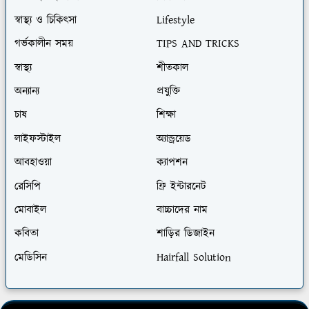
স্বাস্থ্য ও চিকিৎসা
Lifestyle
গর্ভকালীন সময়
TIPS AND TRICKS
স্বাস্থ্য
শীতকাল
অন্যান্য
প্রযুক্তি
চাষ
শিক্ষা
লাইফস্টাইল
অ্যান্ড্রয়েড
আবহাওয়া
ক্যাপশন
রেসিপি
ফ্রি ইন্টারনেট
মোবাইল
বাচ্চাদের নাম
কবিতা
শাড়ির ডিজাইন
মেডিসিন
Hairfall Solution