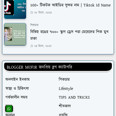
500+ টিকটক আইডির সুন্দর নাম | Tiktok Id Name
২৮ ডিসে, ২০২৪
পিকচার
বিভিন্ন রঙের ৭০০+ স্কুল ড্রেস পরা মেয়েদের পিক মুখ
ঢাকা
২৪ ডিসে, ২০২৫
BLOGGER MOFIR জনপ্রিয় ব্লগ ক্যাটাগরি
অনলাইন ইনকাম
পিকচার
স্বাস্থ্য ও চিকিৎসা
Lifestyle
গর্ভকালীন সময়
TIPS AND TRICKS
স্বাস্থ্য
শীতকাল
অন্যান্য
প্রযুক্তি