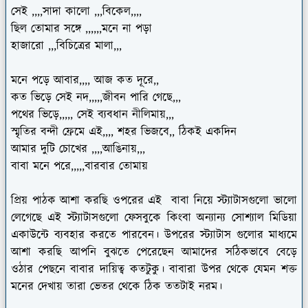
সেই ,,,,সাদা কালো ,,,বিকেল,,,,
ছিল তোমার সঙ্গে ,,,,,,মনে না পড়া
হাজারো ,,,বিচিত্রের মালা,,,
মনে পড়ে আবার,,,, আজ কত দূরে,,
কত ভিড়ে সেই নদ,,,,,জীবন পারি গেছে,,,
পথের ভিড়ে,,,,, সেই ব্যবধান নীলিমায়,,,
স্মৃতির বন্দী ফ্রেমে এই,,,, শহর ভিজবে,, ঠিকই একদিন
আমার দুটি চোখের ,,,,আঙিনায়,,,
বাবা মনে পরে,,,,,বারবার তোমায়
প্রিয় পাঠক আশা করছি ওপরের এই বাবা নিয়ে স্ট্যাটাসগুলো ভালো
লেগেছে এই স্ট্যাটাসগুলো ফেসবুকে কিংবা অন্যান্য সোশ্যাল মিডিয়া
একাউন্টে ব্যবহার করতে পারবেন। উপরের স্ট্যাটাস গুলোর মাধ্যমে
আশা করছি আপনি বুঝতে পেরেছেন আমাদের সঠিকভাবে বেড়ে
ওঠার পেছনে বাবার দায়িত্ব কতটুকু। বাবারা উপর থেকে যেমন শক্ত
মনের দেখায় তারা ভেতর থেকে ঠিক ততটাই নরম।