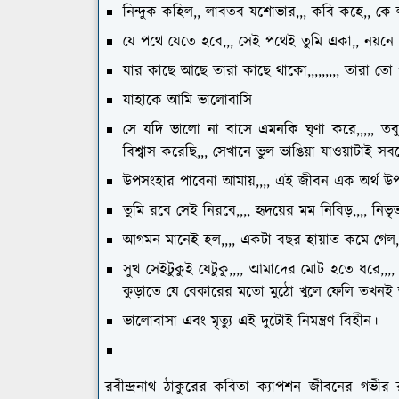
নিন্দুক কহিল,, লাবতব যশোভার,,, কবি কহে,, ক
যে পথে যেতে হবে,,, সেই পথেই তুমি একা,, নয়
যার কাছে আছে তারা কাছে থাকো,,,,,,,,, তারা তো 
যাহাকে আমি ভালোবাসি
সে যদি ভালো না বাসে এমনকি ঘৃণা করে,,,,, তবুও 
বিশ্বাস করেছি,,, সেখানে ভুল ভাঙিয়া যাওয়াটাই স
উপসংহার পাবেনা আমায়,,,, এই জীবন এক অর্থ উপন
তুমি রবে সেই নিরবে,,,, হৃদয়ের মম নিবিড়,,,, নিভৃ
আগমন মানেই হল,,,, একটা বছর হায়াত কমে গেল,,
সুখ সেইটুকুই যেটুকু,,,, আমাদের মোট হতে ধরে,,,,
কুড়াতে যে বেকারের মতো মুঠো খুলে ফেলি তখনই
ভালোবাসা এবং মৃত্যু এই দুটোই নিমন্ত্রণ বিহীন।
রবীন্দ্রনাথ ঠাকুরের কবিতা ক্যাপশন জীবনের গভীর রহ