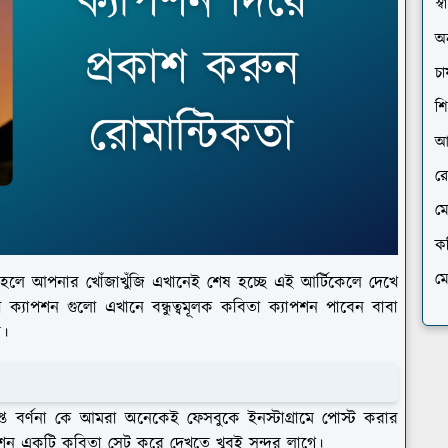
স্বা
অন
চা
শি
আ
রে
ম
ক
ম
াহলে আপনার খোঁজাখুঁজি এখানেই শেষ হচ্ছে এই আর্টিকেলে দেখে
া ক্যাপশন গুলো এখানে বন্ধুত্বমূলক কবিতা ক্যাপশন পাবেন বাবা
ন।
ত বর্ণনা কে আমরা অনেকেই ফেসবুকে ইনস্টাগ্রামে পোস্ট করার
াপশন একটি কবিতা সেট করে দেখতে খুবই সুন্দর লাগে।