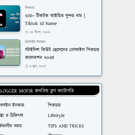
পিকচার
500+ টিকটক আইডির সুন্দর নাম |
Tiktok Id Name
২৮ ডিসে, ২০২৪
অনলাইন ইনকাম
স্টাইলিশ কিউট ছেলেদের প্রোফাইল পিকচার
কালেকশন ২০২৫
৩ জুল, ২০২৫
LOGGER MOFIR জনপ্রিয় ব্লগ ক্যাটাগরি
নলাইন ইনকাম
পিকচার
বাস্থ্য ও চিকিৎসা
Lifestyle
্ভকালীন সময়
TIPS AND TRICKS