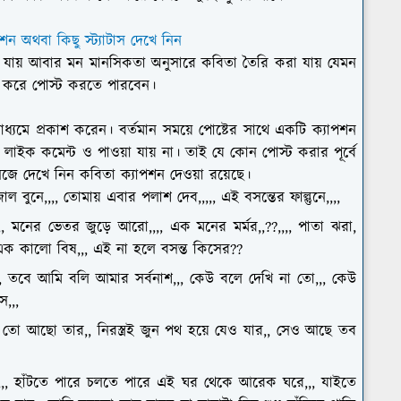
পশন অথবা কিছু স্ট্যাটাস দেখে নিন
া যায় আবার মন মানসিকতা অনুসারে কবিতা তৈরি করা যায় যেমন
ট করে পোস্ট করতে পারবেন।
যমে প্রকাশ করেন। বর্তমান সময়ে পোষ্টের সাথে একটি ক্যাপশন
াইক কমেন্ট ও পাওয়া যায় না। তাই যে কোন পোস্ট করার পূর্বে
জে দেখে নিন কবিতা ক্যাপশন দেওয়া রয়েছে।
াল বুনে,,,, তোমায় এবার পলাশ দেব,,,,, এই বসন্তের ফাল্গুনে,,,,
,, মনের ভেতর জুড়ে আরো,,,, এক মনের মর্মর,,??,,,, পাতা ঝরা,
এক কালো বিষ,,, এই না হলে বসন্ত কিসের??
 তবে আমি বলি আমার সর্বনাশ,,, কেউ বলে দেখি না তো,,, কেউ
স,,,
ি তো আছো তার,, নিরস্ত্রই জুন পথ হয়ে যেও যার,, সেও আছে তব
কম,,, হাঁটতে পারে চলতে পারে এই ঘর থেকে আরেক ঘরে,,, যাইতে