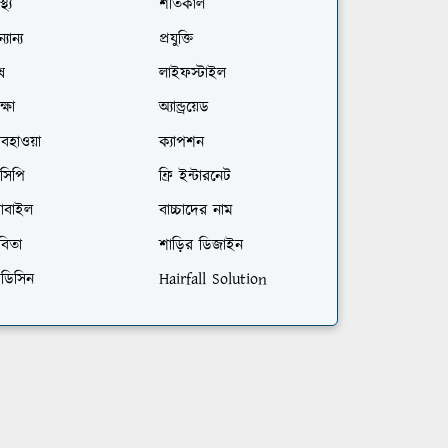
স্থ্য
শীতকাল
্যান্য
প্রযুক্তি
ষ
লাইফস্টাইল
ক্ষা
অ্যান্ড্রয়েড
বহাওয়া
ক্যাপশন
সিপি
ফ্রি ইন্টারনেট
োবাইল
বাচ্চাদের নাম
বিতা
শাড়ির ডিজাইন
েডিসিন
Hairfall Solution