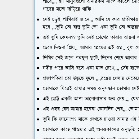
পারে,,,, হ্যাঁ মানুষগুলো অন্যরকম সাপে কাটলে দৌড
গাছের মতো দাঁড়িয়ে থাকি।
সেই চড়ুই পাখিরাই জানে,,, আমি যে কার প্রতীক্ষা
হবে ,,,তুমি তো ব্যস্ত তুমি তো একা তুমি তো অন্তর
এই তুমি কেমন?? তুমি সেই চোখের তারায় আয়না ধ
ভেঙ্গে দিওনা প্রিয়,,, আমার প্রেমের এই স্বপ্ন,, বৃ
দিঘির সেই জলে পদ্মফুল ফুটে, দিনের শেষে আবার 
নদীর পারে আসি বসে একা হাত রেখে,,,, সেই হাতে 
প্রজাপতিরা তো উড়ছে ফুলে ,,,,রঙের খেলায় মেত
তোমাকে ঘিরেই আমার সমস্ত অনুসন্ধান তোমার সে
এই ছোট্ট একটা আশা ভালোবাসার জন্ম দেয়,,,, যেখা
এই প্রহর যেন আমার হবেনা কোনদিন শেষ,,, তোমা
তুমি কি জানো??? মাকে দেখতে চাওয়া আমার এই 
তোমাকে কাছে পাওয়ার এই অনন্তকালের অনুভূত