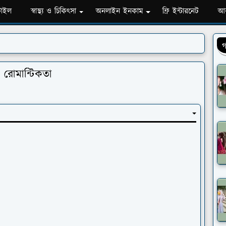
টাইল
স্বাস্থ্য ও চিকিৎসা
অনলাইন ইনকাম
ফ্রি ইন্টারনেট
আব
গ
 রোমান্টিকতা