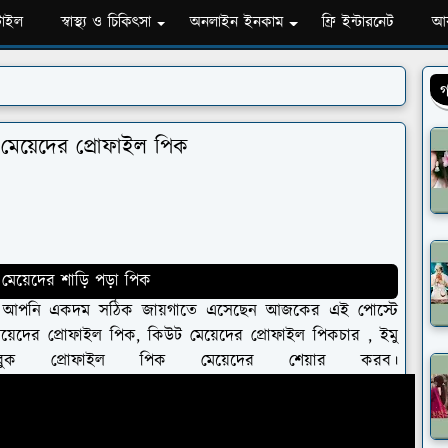
টাইল
স্বাস্থ্য ও চিকিৎসা
অনলাইন ইনকাম
ফ্রি ইন্টারনেট
আব
গ
র মেয়েদের প্রোফাইল পিক
 মেয়েদের শাড়ি পড়া পিক
াহলে আপনি একদম সঠিক জায়গাতে এসেছেন আজকের এই পোস্টে
েয়েদের প্রোফাইল পিক, কিউট মেয়েদের প্রোফাইল পিকচার , ইমু
বুক প্রোফাইল পিক মেয়েদের শেয়ার করব।