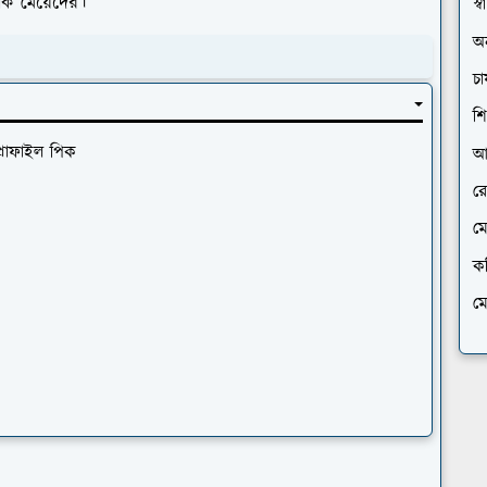
িক মেয়েদের।
স্বা
অন
চা
শি
প্রোফাইল পিক
আ
রে
ম
ক
ম