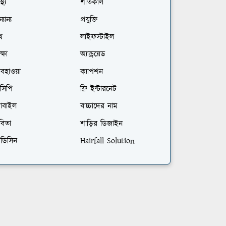
স্থ্য
শীতকাল
্যান্য
প্রযুক্তি
ষ
লাইফস্টাইল
ক্ষা
অ্যান্ড্রয়েড
বহাওয়া
ক্যাপশন
সিপি
ফ্রি ইন্টারনেট
োবাইল
বাচ্চাদের নাম
বিতা
শাড়ির ডিজাইন
েডিসিন
Hairfall Solution