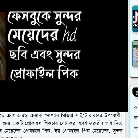
B
অ
তে এবং আরও অন্যান্য সোশ্যাল মিডিয়া সাইটে ব্যবহার উপযোগী।
স্
 জন্য একটি প্রোফাইল পিকচার সেট করা খুবই জরুরী। তাই নিচে
গর
র মেয়েদের প্রোফাইল পিক, ইমু প্রোফাইল পিক মেয়েদের, সুন্দর