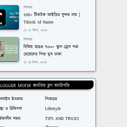
পিকচার
500+ টিকটক আইডির সুন্দর নাম |
Tiktok Id Name
২৮ ডিসে, ২০২৪
পিকচার
বিভিন্ন রঙের ৭০০+ স্কুল ড্রেস পরা
মেয়েদের পিক মুখ ঢাকা
২৪ ডিসে, ২০২৫
LOGGER MOFIR জনপ্রিয় ব্লগ ক্যাটাগরি
নলাইন ইনকাম
পিকচার
বাস্থ্য ও চিকিৎসা
Lifestyle
্ভকালীন সময়
TIPS AND TRICKS