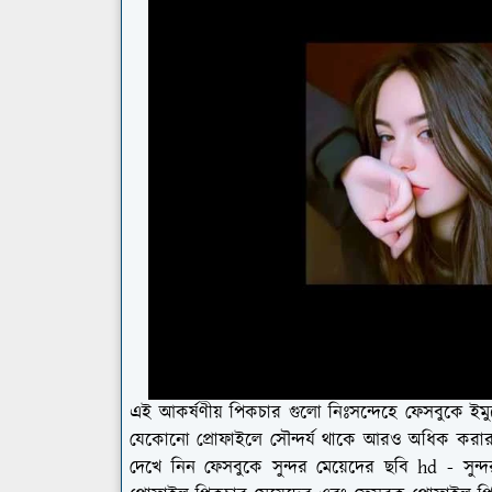
এই আকর্ষণীয় পিকচার গুলো নিঃসন্দেহে ফেসবুকে ইমু
যেকোনো প্রোফাইলে সৌন্দর্য থাকে আরও অধিক করার
দেখে নিন ফেসবুকে সুন্দর মেয়েদের ছবি hd - সুন্দ