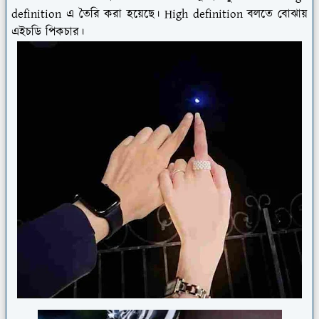
definition এ তৈরি করা হয়েছে। High definition বলতে বোঝায়
এইচডি পিকচার।