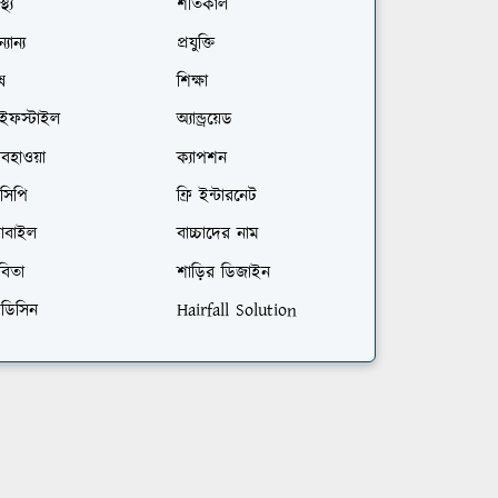
স্থ্য
শীতকাল
্যান্য
প্রযুক্তি
ষ
শিক্ষা
াইফস্টাইল
অ্যান্ড্রয়েড
বহাওয়া
ক্যাপশন
সিপি
ফ্রি ইন্টারনেট
োবাইল
বাচ্চাদের নাম
বিতা
শাড়ির ডিজাইন
েডিসিন
Hairfall Solution