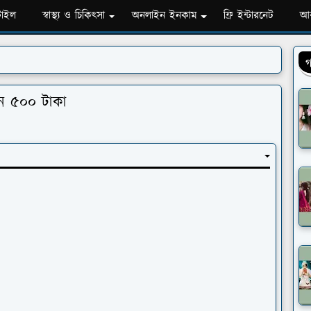
টাইল
স্বাস্থ্য ও চিকিৎসা
অনলাইন ইনকাম
ফ্রি ইন্টারনেট
আব
গ
ে ৫০০ টাকা