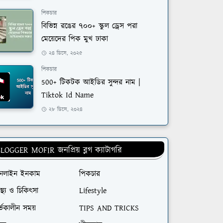
পিকচার
বিভিন্ন রঙের ৭০০+ স্কুল ড্রেস পরা
মেয়েদের পিক মুখ ঢাকা
২৪ ডিসে, ২০২৫
পিকচার
500+ টিকটক আইডির সুন্দর নাম |
Tiktok Id Name
২৮ ডিসে, ২০২৪
LOGGER MOFIR জনপ্রিয় ব্লগ ক্যাটাগরি
নলাইন ইনকাম
পিকচার
বাস্থ্য ও চিকিৎসা
Lifestyle
্ভকালীন সময়
TIPS AND TRICKS